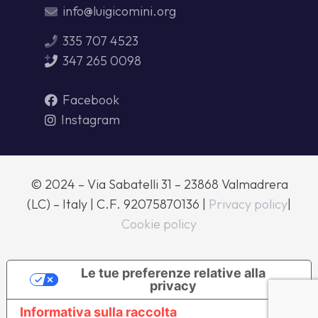
info@luigicomini.org
335 707 4523
347 265 0098
Facebook
Instagram
© 2024 – Via Sabatelli 31 – 23868 Valmadrera
(LC) – Italy | C.F. 92075870136 |
Privacy policy
|
Cookie policy
Le tue preferenze relative alla
privacy
Informativa sulla raccolta