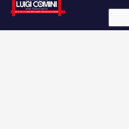
Contattaci.
info@luigicomini.org
335 707 4523
347 265 0098
Facebook
Instagram