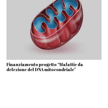
Finanziamento progetto “Malattie da
delezione del DNA mitocondriale”