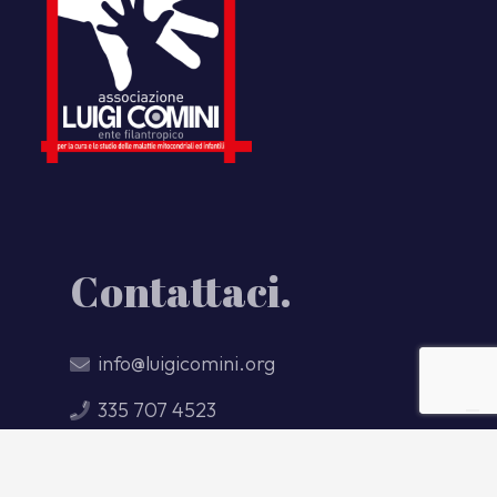
Contattaci.
info@luigicomini.org
335 707 4523
347 265 0098